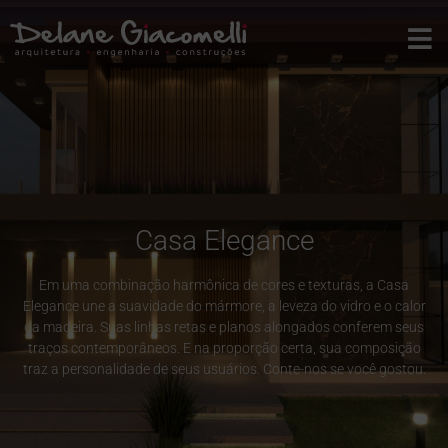
Casa Elegance
Em uma combinação harmônica de cores e texturas, a Casa
Elegance une a suavidade do mármore, a leveza do vidro e o calor
da madeira. Suas linhas retas e planos alongados conferem seus
traços contemporâneos. E na proporção certa, sua composição
traz a personalidade de seus usuários. Conte-nos se você gostou.